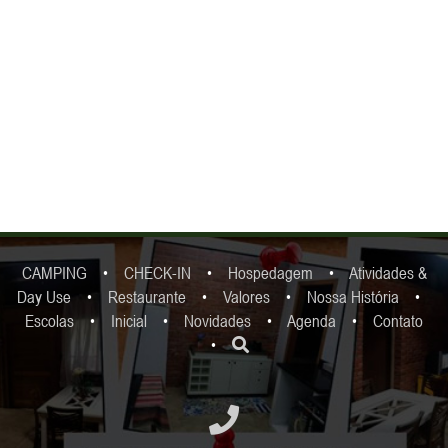
CAMPING
•
CHECK-IN
•
Hospedagem
•
Atividades &
Day Use
•
Restaurante
•
Valores
•
Nossa História
•
Escolas
•
Inicial
•
Novidades
•
Agenda
•
Contato
•