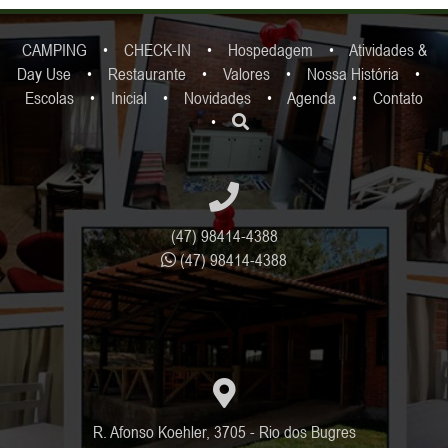
CAMPING
•
CHECK-IN
•
Hospedagem
•
Atividades &
Day Use
•
Restaurante
•
Valores
•
Nossa História
•
Escolas
•
Inicial
•
Novidades
•
Agenda
•
Contato
•
(47) 98414-4388
(47) 98414-4388
R. Afonso Koehler, 3705 - Rio dos Bugres