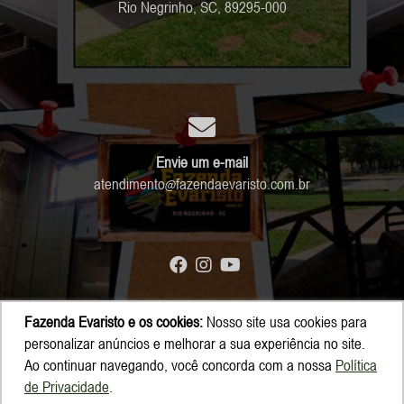
Rio Negrinho, SC, 89295-000
Envie um e-mail
atendimento
fazendaevaristo.com.br
Fazenda Evaristo e os cookies:
Nosso site usa cookies para
© Copyright 2026 - Fazenda Evaristo
personalizar anúncios e melhorar a sua experiência no site.
Ao continuar navegando, você concorda com a nossa
Política
de Privacidade
.