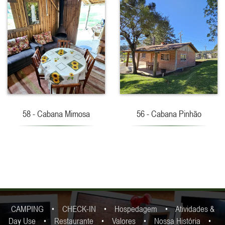
58 - Cabana Mimosa
56 - Cabana Pinhão
CAMPING
•
CHECK-IN
•
Hospedagem
•
Atividades &
Day Use
•
Restaurante
•
Valores
•
Nossa História
•