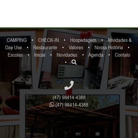
CAMPING
•
CHECK-IN
•
Hospedagem
•
Atividades &
Day Use
•
Restaurante
•
Valores
•
Nossa História
•
Escolas
•
Inicial
•
Novidades
•
Agenda
•
Contato
•
(47) 98414-4388
(47) 98414-4388