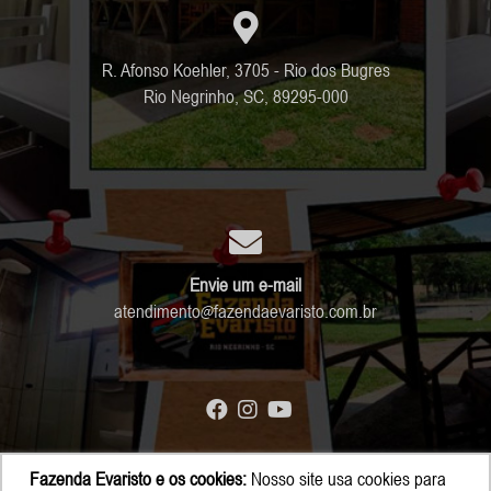
R. Afonso Koehler, 3705 - Rio dos Bugres
Rio Negrinho, SC, 89295-000
Envie um e-mail
atendimento
fazendaevaristo.com.br
Fazenda Evaristo e os cookies:
Nosso site usa cookies para
© Copyright 2026 - Fazenda Evaristo