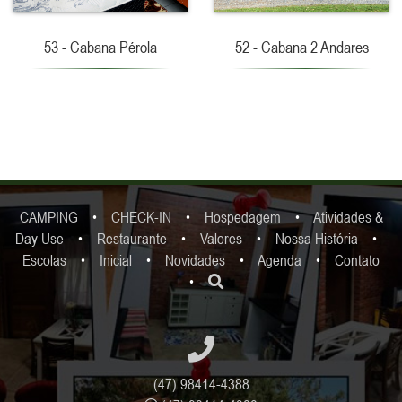
53 - Cabana Pérola
52 - Cabana 2 Andares
CAMPING
•
CHECK-IN
•
Hospedagem
•
Atividades &
Day Use
•
Restaurante
•
Valores
•
Nossa História
•
Escolas
•
Inicial
•
Novidades
•
Agenda
•
Contato
•
(47) 98414-4388