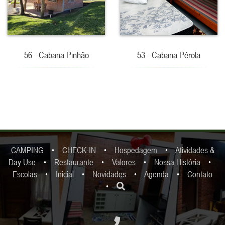
56 - Cabana Pinhão
53 - Cabana Pérola
CAMPING
•
CHECK-IN
•
Hospedagem
•
Atividades &
Day Use
•
Restaurante
•
Valores
•
Nossa História
•
Escolas
•
Inicial
•
Novidades
•
Agenda
•
Contato
•