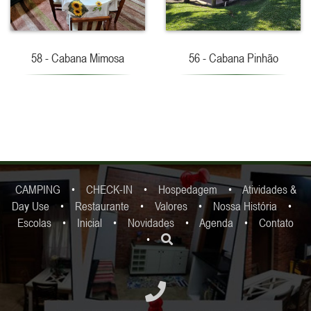
58 - Cabana Mimosa
56 - Cabana Pinhão
CAMPING
•
CHECK-IN
•
Hospedagem
•
Atividades &
Day Use
•
Restaurante
•
Valores
•
Nossa História
•
Escolas
•
Inicial
•
Novidades
•
Agenda
•
Contato
•